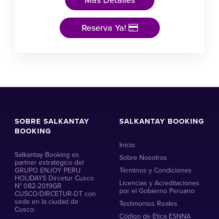
Reserva Ya!
SOBRE SALKANTAY
SALKANTAY BOOKING
BOOKING
Inicio
Salkantay Booking es
Sobre Nosotros
partner estratégico del
GRUPO ENJOY PERU
Términos y Condiciones
HOLIDAYS Dircetur Cusco
Licencias y Acreditaciones
N° 082-2019GR
por el Gobierno Peruano
CUSCO/DIRCETUR-DT con
sede en la ciudad de
Testimonios Reales
Cusco.
Código de Etica ESNNA