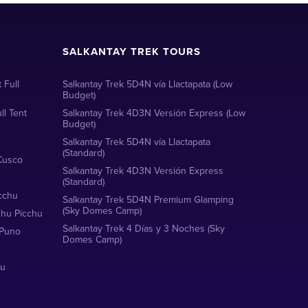
SALKANTAY TREK TOURS
 Full
Salkantay Trek 5D4N vía Llactapata (Low
Budget)
ll Tent
Salkantay Trek 4D3N Versión Express (Low
Budget)
Salkantay Trek 5D4N vía Llactapata
(Standard)
 Cusco
Salkantay Trek 4D3N Versión Express
(Standard)
cchu
Salkantay Trek 5D4N Premium Glamping
(Sky Domes Camp)
chu Picchu
Salkantay Trek 4 Días y 3 Noches (Sky
 Puno
Domes Camp)
hu