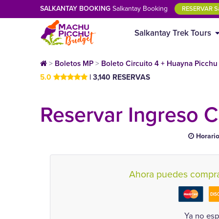
SALKANTAY BOOKING
Salkantay Booking
RESERVAR Sa
Salkantay Trek Tours
>
Boletos MP
>
Boleto Circuito 4 + Huayna Picchu (
5.0
| 3,140 RESERVAS
Reservar Ingreso Ci
Horari
Ahora puedes comprar
Ya no esp