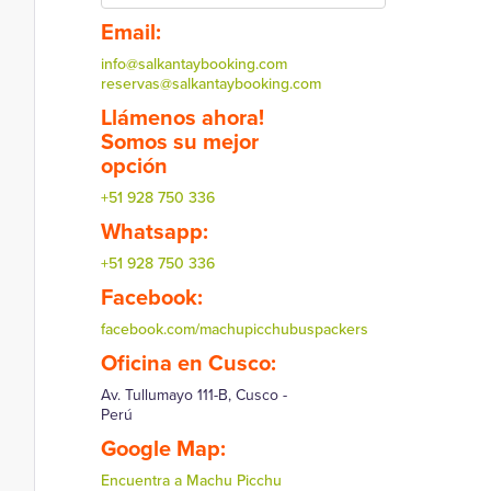
Email:
info@salkantaybooking.com
reservas@salkantaybooking.com
Llámenos ahora!
Somos su mejor
opción
+51 928 750 336
Whatsapp:
+51 928 750 336
Facebook:
facebook.com/machupicchubuspackers
Oficina en Cusco:
Av. Tullumayo 111-B, Cusco -
Perú
Google Map:
Encuentra a Machu Picchu