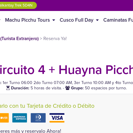
lkantay Trek 5D4N
Machu Picchu Tours
Cusco Full Day
Caminatas Fu
Turista Extranjero)
>
Reserva Ya!
rcuito 4 + Huayna Picch
o:
1er Turno 06:00 2do Turno 07:00 AM, 3er Turno 10:00 AM y 4to Turno
Duración:
5 horas de visita.
-
Grupo:
50 espacios por turno.
lo con tu Tarjeta de Crédito o Débito
eres más y reservalo Ahora!