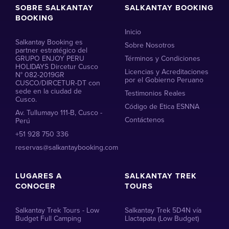
SOBRE SALKANTAY
SALKANTAY BOOKING
BOOKING
Inicio
Salkantay Booking es
Sobre Nosotros
partner estratégico del
GRUPO ENJOY PERU
Términos y Condiciones
HOLIDAYS Dircetur Cusco
Licencias y Acreditaciones
N° 082-2019GR
por el Gobierno Peruano
CUSCO/DIRCETUR-DT con
sede en la ciudad de
Testimonios Reales
Cusco.
Código de Etica ESNNA
Av. Tullumayo 111-B, Cusco -
Contáctenos
Perú
+51 928 750 336
reservas@salkantaybooking.com
LUGARES A
SALKANTAY TREK
CONOCER
TOURS
Salkantay Trek Tours - Low
Salkantay Trek 5D4N vía
Budget Full Camping
Llactapata (Low Budget)