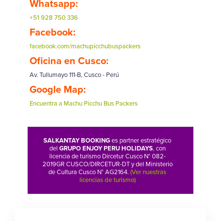
Whatsapp:
+51 928 750 336
Facebook:
facebook.com/machupicchubuspackers
Oficina en Cusco:
Av. Tullumayo 111-B, Cusco - Perú
Google Map:
Encuentra a Machu Picchu Bus Packers
SALKANTAY BOOKING
es partner estratégico
del
GRUPO ENJOY PERU HOLIDAYS
, con
licencia de turismo Dircetur Cusco N° 082-
2019GR CUSCO/DIRCETUR-DT y del Ministerio
de Cultura Cusco N° AG2164.
(Ver nuestras
licencias de turismo)