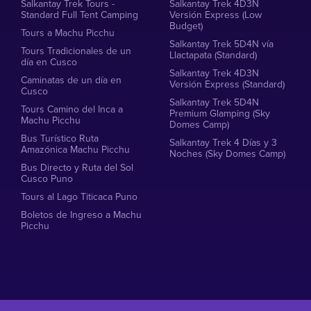
Salkantay Trek Tours -
Salkantay Trek 4D3N
Standard Full Tent Camping
Versión Express (Low
Budget)
Tours a Machu Picchu
Salkantay Trek 5D4N vía
Tours Tradicionales de un
Llactapata (Standard)
día en Cusco
Salkantay Trek 4D3N
Caminatas de un día en
Versión Express (Standard)
Cusco
Salkantay Trek 5D4N
Tours Camino del Inca a
Premium Glamping (Sky
Machu Picchu
Domes Camp)
Bus Turístico Ruta
Salkantay Trek 4 Días y 3
Amazónica Machu Picchu
Noches (Sky Domes Camp)
Bus Directo y Ruta del Sol
Cusco Puno
Tours al Lago Titicaca Puno
Boletos de Ingreso a Machu
Picchu