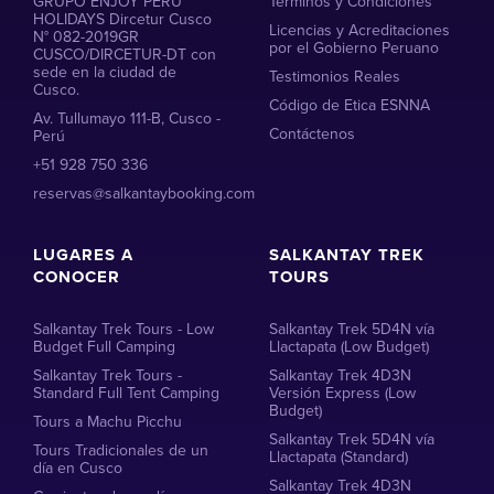
GRUPO ENJOY PERU
Términos y Condiciones
HOLIDAYS Dircetur Cusco
Licencias y Acreditaciones
N° 082-2019GR
por el Gobierno Peruano
CUSCO/DIRCETUR-DT con
sede en la ciudad de
Testimonios Reales
Cusco.
Código de Etica ESNNA
Av. Tullumayo 111-B, Cusco -
Contáctenos
Perú
+51 928 750 336
reservas@salkantaybooking.com
LUGARES A
SALKANTAY TREK
CONOCER
TOURS
Salkantay Trek Tours - Low
Salkantay Trek 5D4N vía
Budget Full Camping
Llactapata (Low Budget)
Salkantay Trek Tours -
Salkantay Trek 4D3N
Standard Full Tent Camping
Versión Express (Low
Budget)
Tours a Machu Picchu
Salkantay Trek 5D4N vía
Tours Tradicionales de un
Llactapata (Standard)
día en Cusco
Salkantay Trek 4D3N