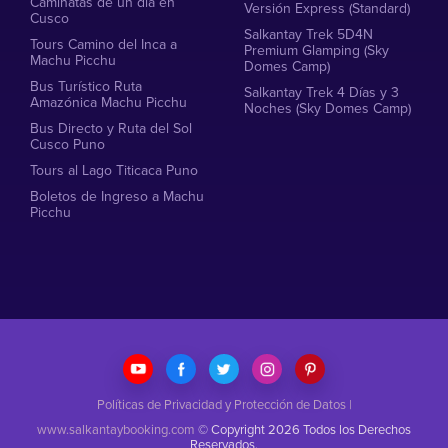
Caminatas de un día en
Versión Express (Standard)
Cusco
Salkantay Trek 5D4N
Tours Camino del Inca a
Premium Glamping (Sky
Machu Picchu
Domes Camp)
Bus Turístico Ruta
Salkantay Trek 4 Días y 3
Amazónica Machu Picchu
Noches (Sky Domes Camp)
Bus Directo y Ruta del Sol
Cusco Puno
Tours al Lago Titicaca Puno
Boletos de Ingreso a Machu
Picchu
Políticas de Privacidad y Protección de Datos
|
www.salkantaybooking.com
© Copyright 2026 Todos los Derechos
Reservados.