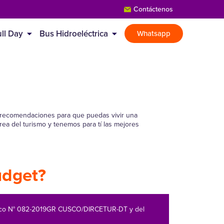
Contáctenos
ll Day
Bus Hidroeléctrica
Whatsapp
s y recomendaciones para que puedas vivir una
rea del turismo y tenemos para tí las mejores
udget?
usco N° 082-2019GR CUSCO/DIRCETUR-DT y del