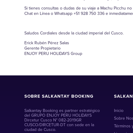
Si tienes consultas o dudas de su viaje a Machu Picchu n
Chat en Línea o Whatsapp +51 928 750 336 e inmediatame
Saludos Cordiales desde la ciudad imperial del Cusco.
Erick Rubén Pérez Salas
Gerente Propietario
ENJOY PERU HOLIDAYS Group
SOBRE SALKANTAY BOOKING
SALKAN
Salkantay Booking es partner estratégico
Inicio
del GRUPO ENJOY PERU HOLIDAYS
Sobre Nos
Dircetur Cusco N° 082-2019GR
CUSCO/DIRCETUR-DT con sede en la
Términos 
ciudad de Cusco.