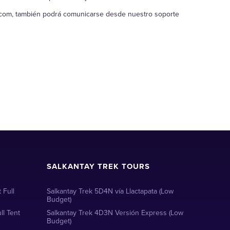
l.com, también podrá comunicarse desde nuestro soporte
SALKANTAY TREK TOURS
 Full
Salkantay Trek 5D4N vía Llactapata (Low
Budget)
ll Tent
Salkantay Trek 4D3N Versión Express (Low
Budget)