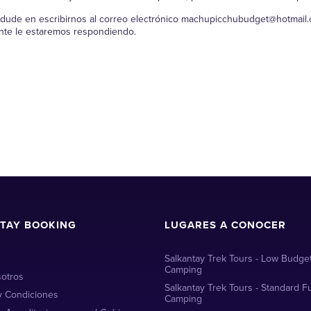
o dude en escribirnos al correo electrónico machupicchubudget@hotmai
nte le estaremos respondiendo.
TAY BOOKING
LUGARES A CONOCER
Salkantay Trek Tours - Low Budget
Camping
otros
Salkantay Trek Tours - Standard Fu
y Condiciones
Camping