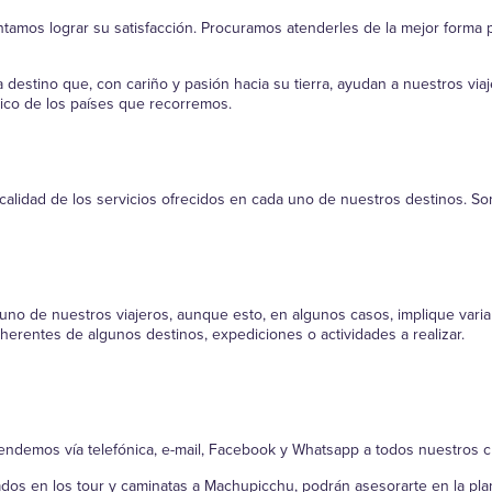
entamos lograr su satisfacción. Procuramos atenderles de la mejor form
estino que, con cariño y pasión hacia su tierra, ayudan a nuestros via
co de los países que recorremos.
calidad de los servicios ofrecidos en cada uno de nuestros destinos. S
o de nuestros viajeros, aunque esto, en algunos casos, implique variar los 
herentes de algunos destinos, expediciones o actividades a realizar.
ndemos vía telefónica, e-mail, Facebook y Whatsapp a todos nuestros c
ados en los tour y caminatas a Machupicchu, podrán asesorarte en la plan