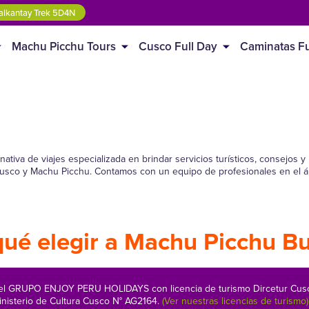
lkantay Trek 5D4N
Machu Picchu Tours
Cusco Full Day
Caminatas Fu
rnativa de viajes especializada en brindar servicios turísticos, consejo
 Cusco y Machu Picchu. Contamos con un equipo de profesionales en el á
qué elegir a Machu Picchu B
 del GRUPO ENJOY PERU HOLIDAYS con licencia de turismo Dircetur C
inisterio de Cultura Cusco N° AG2164.
(Ver nuestras licencias de turismo)