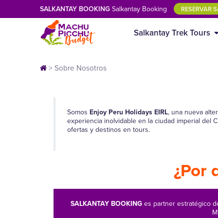
SALKANTAY BOOKING
Salkantay Booking
RESERVAR Sa
Salkantay Trek Tours
>
Sobre Nosotros
Somos
Enjoy Peru Holidays EIRL
, una nueva alte
experiencia inolvidable en la ciudad imperial del
ofertas y destinos en tours.
¿Por 
SALKANTAY BOOKING
es partner estratégico
M