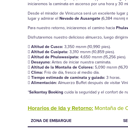
iniciaremos la caminata en ascenso por una hora y 30 mi
Desde el mirador de Vinicunca será un excelente lugar par
lugar y admirar el
Nevado de Ausangate
(6,384 msnm) nu
Para nuestro retorno, iniciaremos el camino hacia
Phula
Disfrutaremos nuestro delicioso almuerzo, luego dirigirno
Altitud de Cusco:
3,350 msnm (10,990 pies).
Altitud de Cusipata:
3,310 msnm (10,859 pies).
Altitud de Phulawasipata:
4,650 msnm (15,256 pies).
Desayuno:
Antes de iniciar nuestra caminata.
Altitud de la Montaña de Colores:
5,090 msnm (16,700
Clima:
Frío de día, fresco al medio día.
Tiempo estimado de caminata y guiado:
3 horas.
Alimentación:
Almuerzo Buffet después de visitar Vin
“
Salkantay Booking
cuida la seguridad y el confort de nu
Horarios de Ida y Retorno:
Montaña de C
ZONA DE EMBARQUE
SE