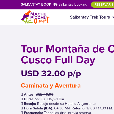
SALKANTAY BOOKING
Salkantay Booking
RESERVAR Sa
Salkantay Trek Tours
Tour Montaña de C
Cusco Full Day
USD 32.00 p/p
Caminata y Aventura
Antes:
USD 40.00
Duración:
Full Day - 1 Día
Recojo:
Recojo desde su Hotel u Alojamiento
Hora Salida (IDA):
04:30 AM.
Retorno:
17:00 / 17:30 PM.
Frecuencia:
Todos los días, previa reserva.