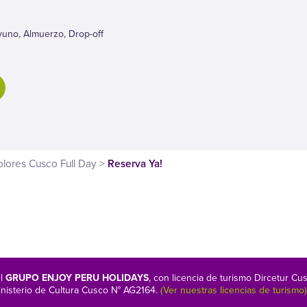
ayuno, Almuerzo, Drop-off
lores Cusco Full Day
>
Reserva Ya!
el
GRUPO ENJOY PERU HOLIDAYS
, con licencia de turismo Dircetur
nisterio de Cultura Cusco N° AG2164.
(Ver nuestras licencias de turismo)