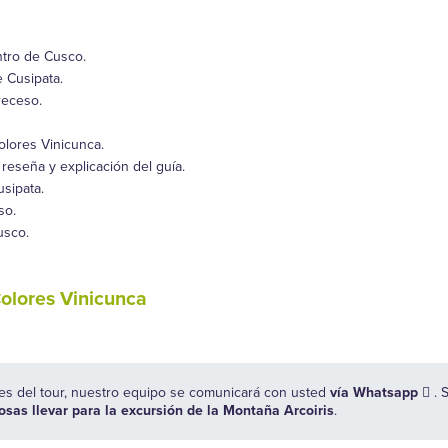
ntro de Cusco.
e Cusipata.
receso.
olores Vinicunca.
reseña y explicación del guía.
sipata.
so.
usco.
Colores Vinicunca
es del tour, nuestro equipo se comunicará con usted
vía Whatsapp
. 
sas llevar para la excursión de la Montaña Arcoiris
.