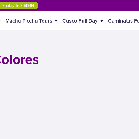
lkantay Trek 5D4N
Machu Picchu Tours
Cusco Full Day
Caminatas Fu
olores